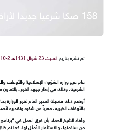
158 صكا شرعيا جديدا لأراضي الأوقاف والمساجد في حائل
تم نشره بتاريخ
السبت 23 شوال 1431هـ 2-10-2010م
الشرعية، وذلك في إطار جهود الفرع ـ بالتعاون مع
أوضح ذلك فضيلة المدير العام لفرع الوزارة بحا
بالأوقاف الخيرية، معرباً عن شكره وتقديره لأص
وأفاد الشيخ الحماد بأن فرق العمل في “برنامج ا
من سلامتها، والاستثمار الأمثل لها، كما تم خ