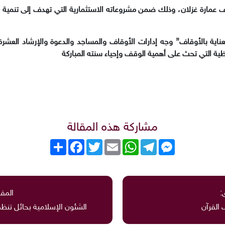
قف عمارة غزلان، وذلك ضمن مشروعاته الاستثمارية التي تهدف إلى تنمية وت
اية بالأوقاف” وجه إدارات الأوقاف والمساجد والدعوة والإرشاد العشرة ا
ية التي تحث على أهمية الوقف وإحياء سنته المباركة
مشاركة هذه المقالة
Messenger
Telegram
WhatsApp
Email
Twitter
انشر
Facebook
:
المقا
القرآن
الشئون الإسلامية بحائل تنظم 359 محاضرة عن أهمية ال