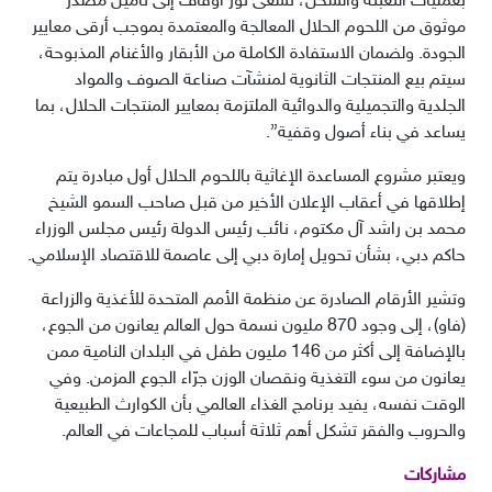
بعمليات التعبئة والشحن، تسعى نور أوقاف إلى تأمين مصدر
موثوق من اللحوم الحلال المعالجة والمعتمدة بموجب أرقى معايير
الجودة. ولضمان الاستفادة الكاملة من الأبقار والأغنام المذبوحة،
سيتم بيع المنتجات الثانوية لمنشآت صناعة الصوف والمواد
الجلدية والتجميلية والدوائية الملتزمة بمعايير المنتجات الحلال، بما
يساعد في بناء أصول وقفية”.
ويعتبر مشروع المساعدة الإغاثية باللحوم الحلال أول مبادرة يتم
إطلاقها في أعقاب الإعلان الأخير من قبل صاحب السمو الشيخ
محمد بن راشد آل مكتوم، نائب رئيس الدولة رئيس مجلس الوزراء
حاكم دبي، بشأن تحويل إمارة دبي إلى عاصمة للاقتصاد الإسلامي.
وتشير الأرقام الصادرة عن منظمة الأمم المتحدة للأغذية والزراعة
(فاو)، إلى وجود 870 مليون نسمة حول العالم يعانون من الجوع،
بالإضافة إلى أكثر من 146 مليون طفل في البلدان النامية ممن
يعانون من سوء التغذية ونقصان الوزن جرّاء الجوع المزمن. وفي
الوقت نفسه، يفيد برنامج الغذاء العالمي بأن الكوارث الطبيعية
والحروب والفقر تشكل أهم ثلاثة أسباب للمجاعات في العالم.
مشاركات