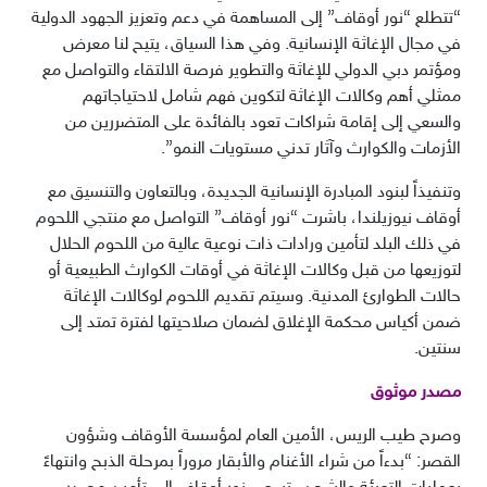
“تتطلع “نور أوقاف” إلى المساهمة في دعم وتعزيز الجهود الدولية
في مجال الإغاثة الإنسانية. وفي هذا السياق، يتيح لنا معرض
ومؤتمر دبي الدولي للإغاثة والتطوير فرصة الالتقاء والتواصل مع
ممثلي أهم وكالات الإغاثة لتكوين فهم شامل لاحتياجاتهم
والسعي إلى إقامة شراكات تعود بالفائدة على المتضررين من
الأزمات والكوارث وآثار تدني مستويات النمو”.
وتنفيذاً لبنود المبادرة الإنسانية الجديدة، وبالتعاون والتنسيق مع
أوقاف نيوزيلندا، باشرت “نور أوقاف” التواصل مع منتجي اللحوم
في ذلك البلد لتأمين ورادات ذات نوعية عالية من اللحوم الحلال
لتوزيعها من قبل وكالات الإغاثة في أوقات الكوارث الطبيعية أو
حالات الطوارئ المدنية. وسيتم تقديم اللحوم لوكالات الإغاثة
ضمن أكياس محكمة الإغلاق لضمان صلاحيتها لفترة تمتد إلى
سنتين.
مصدر موثوق
وصرح طيب الريس، الأمين العام لمؤسسة الأوقاف وشؤون
القصر: “بدءاً من شراء الأغنام والأبقار مروراً بمرحلة الذبح وانتهاءً