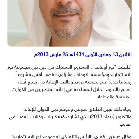
الاثنين 13 جمادى الأولى 1434هـ 25 مارس 2013م
أطلقت “نور أوقاف”، المشروع المشترك في دبي بين مجموعة نور
الاستثمارية ومؤسسة الأوقاف وشؤون القصر، أمس مشروعاً
إنسانياً جديداً يتم بموجبه تزويد وكالات الإغاثة في جميع أنحاء
العالم باللحوم الحلال للمساعدة في إغاثة المتضررين من الكوارث
الطبيعية والمجاعات.
وجاء ذلك قبيل انطلاق معرض ومؤتمر دبي الدولي للإغاثة
والتطوير (ديهاد 2013) الذي تشارك فيه كبريات وكالات الغوث في
العالم.
وقال حسين القمزي، الرئيس التنفيذي لمجموعة نور الاستثمارية: