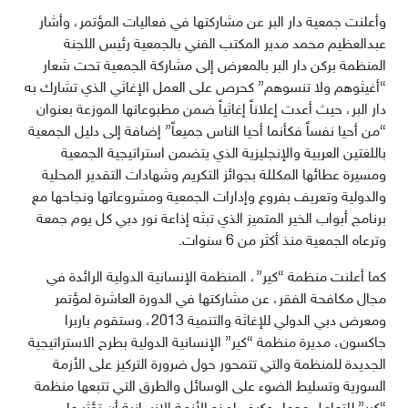
وأعلنت جمعية دار البر عن مشاركتها في فعاليات المؤتمر، وأشار
عبدالعظيم محمد مدير المكتب الفني بالجمعية رئيس اللجنة
المنظمة بركن دار البر بالمعرض إلى مشاركة الجمعية تحت شعار
“أغيثوهم ولا تنسوهم” كحرص على العمل الإغاثي الذي تشارك به
دار البر، حيث أعدت إعلاناً إغاثياً ضمن مطبوعاتها الموزعة بعنوان
“من أحيا نفساً فكأنما أحيا الناس جميعاً” إضافة إلى دليل الجمعية
باللغتين العربية والإنجليزية الذي يتضمن استراتيجية الجمعية
ومسيرة عطائها المكللة بجوائز التكريم وشهادات التقدير المحلية
والدولية وتعريف بفروع وإدارات الجمعية ومشروعاتها ونجاحها مع
برنامج أبواب الخير المتميز الذي تبثه إذاعة نور دبي كل يوم جمعة
وترعاه الجمعية منذ أكثر من 6 سنوات.
كما أعلنت منظمة “كير”، المنظمة الإنسانية الدولية الرائدة في
مجال مكافحة الفقر، عن مشاركتها في الدورة العاشرة لمؤتمر
ومعرض دبي الدولي للإغاثة والتنمية 2013، وستقوم باربرا
جاكسون، مديرة منظمة “كير” الإنسانية الدولية بطرح الاستراتيجية
الجديدة للمنظمة والتي تتمحور حول ضرورة التركيز على الأزمة
السورية وتسليط الضوء على الوسائل والطرق التي تتبعها منظمة