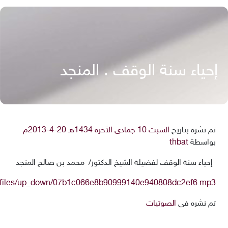
إحياء سنة الوقف . المنجد
تم نشره بتاريخ
السبت 10 جمادى الآخرة 1434هـ 20-4-2013م
بواسطة
thbat
إحياء سنة الوقف لفضيلة الشيخ الدكتور/ محمد بن صالح المنجد
pfiles/up_down/07b1c066e8b90999140e940808dc2ef6.mp3
تم نشره في
الصوتيات