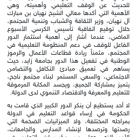
للحديث عن الوقف التعليمي وأهميته، وهي
الأهمية التي أكدها معالي الشيخ نهيان بن مبارك
آل نهيان، وزير الثقافة والشباب وتنمية المجتمع،
خلال توقيع اتفاقية تأسيس الكرسي الأسبوع
الماضي، عندما أشار إلى أهمية استثمار الدور
الفاعل للوقف في دعم المنظومة التعليمية في
المجتمع، مثمناً ريادة قطاعات الأعمال والرموز
الوطنية في تفعيل هذا الدور بجامعة زايد، حيث
يساهم في تعميق مبادئ التكافل والتضامن
الاجتماعي، والسعي المستمر لبناء مجتمع ناجح،
يتميز بمشاركة الجميع، ويجسد المكانة المرموقة
للتعليم والمعرفة والاقتصاد التنموي لدى الدولة.
لا أحد يستطيع أن ينكر الدور الكبير الذي قامت به
الحكومة في إرساء قواعد التعليم في الدولة
بمراحله المختلفة، ولا الميزانيات الضخمة التي
رصدتها وترصدها لإنشاء المدارس والجامعات،