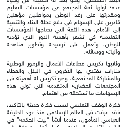
البعد الفلسفي، وهو بعد له أهميته من وجوه
عدة؛ أولها ثقة المجتمع في مؤسسات التعليم
ومقدرتها على رفد الوطن بمواطنين مؤهلين
قادرين على الإسهام في دفع عجلة البناء والتنمية
إلى الأمام، هذه الثقة التي تحتاجها المؤسسات
التعليمية كي تشعر بأهمية الدور الذي تؤديه
للوطن، وتعمل على ترسيخه وتطوير مناهجه
وآلياته ووسائله.
وثانيها تكريس قطاعات الأعمال والرموز الوطنية
منارات يقتدي بها الآخرون في البذل والعطاء
والمشاركة المجتمعية، وهو تكريس له أهميته في
المجتمعات الحضارية المتقدمة التي تولي هذه
الإسهامات ما تستحقه من اهتمام.
فكرة الوقف التعليمي ليست فكرة حديثة بالتأكيد،
فقد عرفت في العالم الإسلامي منذ عهد الخليفة
العباسي المأمون، عندما أنشأ “بيت الحكمة” في