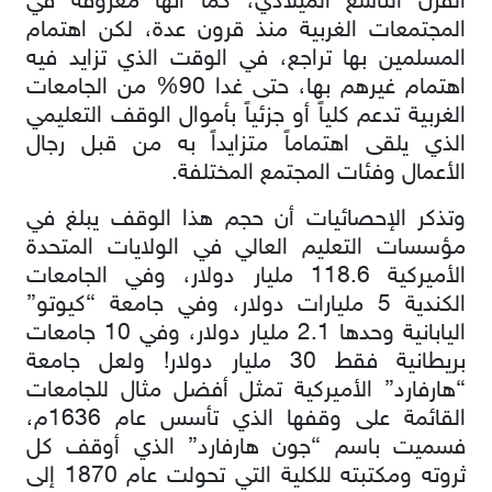
القرن التاسع الميلادي، كما أنها معروفة في
المجتمعات الغربية منذ قرون عدة، لكن اهتمام
المسلمين بها تراجع، في الوقت الذي تزايد فيه
اهتمام غيرهم بها، حتى غدا 90% من الجامعات
الغربية تدعم كلياً أو جزئياً بأموال الوقف التعليمي
الذي يلقى اهتماماً متزايداً به من قبل رجال
الأعمال وفئات المجتمع المختلفة.
وتذكر الإحصائيات أن حجم هذا الوقف يبلغ في
مؤسسات التعليم العالي في الولايات المتحدة
الأميركية 118.6 مليار دولار، وفي الجامعات
الكندية 5 مليارات دولار، وفي جامعة “كيوتو”
اليابانية وحدها 2.1 مليار دولار، وفي 10 جامعات
بريطانية فقط 30 مليار دولار! ولعل جامعة
“هارفارد” الأميركية تمثل أفضل مثال للجامعات
القائمة على وقفها الذي تأسس عام 1636م،
فسميت باسم “جون هارفارد” الذي أوقف كل
ثروته ومكتبته للكلية التي تحولت عام 1870 إلى