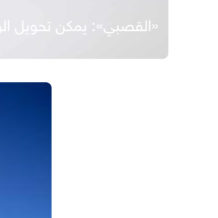
«القصبي»: يمكن تحويل الو