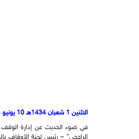
الاثنين 1 شعبان 1434هـ 10 يونيو 2013م
في ضوء الحديث عن إدارة الوقف ف
الراجحي” – رئيس لجنة الأوقاف بال