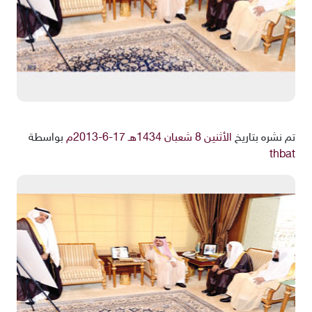
تم نشره بتاريخ
الأثنين 8 شعبان 1434هـ 17-6-2013م
بواسطة
thbat