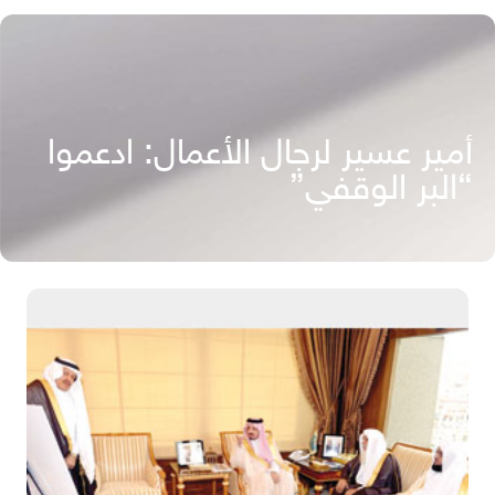
أمير عسير لرجال الأعمال: ادعموا
“البر الوقفي”