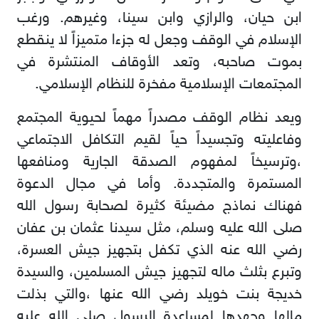
ابن حيان، والرازي وابن سينا، وغيرهم. ورغب
الإسلام في الوقف وجعل له جزءا متميزاً لا ينقطع
بموت صاحبه، وتعد الأوقاف المنتشرة في
المجتمعات الإسلامية مفخرة للنظام الإسلامي.
ويعد نظام الوقف مصدراً مهماً لحيوية المجتمع
وفاعليته وتجسيداً حياً لقيم التكافل الاجتماعي
،وترسيخاً لمفهوم الصدقة الجارية ومنافعها
المستمرة والمتجددة. وأما في مجال الدعوة
فهناك نماذج مضيئة كثيرة لصحابة رسول الله
صلى الله عليه وسلم، مثل سيدنا عثمان بن عفان
رضي الله عنه الذي تكفل بتجهيز جيش العسرة،
وتبرع بثلث ماله لتجهيز جيش المسلمين، والسيدة
خديجة بنت خويلد رضي الله عنها ،والتي بذلت
مالها وجهدها لمساعدة الرسول صلى الله عليه