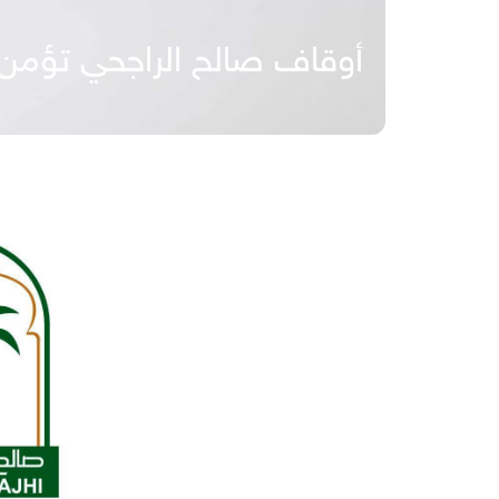
أوقاف صالح الراجحي تؤمن