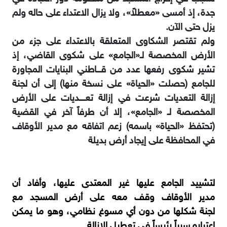
جدة، إذ أمسى «معطلاً»، ولا يزال الاعتداء على حاله ولم
يزل حتى الآن.
ولم تقتصر الشكاوى المتعلقة بالاعتداء على جزء من
الأرض المخصصة لـ«الجامع» على شكوى القاضي، إذ
تشير شكوى رفعها عدد من قـــاطني البنايات المجاورة
للجامع (حصلت «الحياة» على نسخة منها) إلى أن لجنة
إزالة التعديات شرعت في إزالة تعــــديات على الأرض
المخصصة لـ «الجامع»، إلا أن طرفاً آخر في القضية
(تحتفظ «الحياة» باسمه) زعم اتفاقه مع مدير الأوقاف
في المحافظة على إيجاد أرض بديلة
لتشييد الجامع عليها غير المعتدى عليها، وأفاد أن
مدير الأوقاف وقف معه على أرض المسجد مع
لجنة شكلها من دون أي مسوغ نظامي، وهو ما يمكن
اعتباره سبباً رئيساً في تعطيل الإزالة.