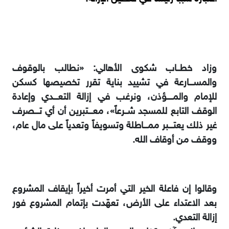
وزاد خطــاب شكوى الأهالي: «نطالب بالوقوف
والمســـارعة في تشييد بناية تقرر تخصيصها كسكن
للإمام والمــــؤذن، ونرغب في إزالة التعـــدي وإعادة
الوقف التابع للمسجد شــرعاً»، معـــتبرين أن أي تـــصرف
غير ذلك يعتـــبر ممـــاطلة وتسويفاً وتعدياً على مال عام،
ووقف من أوقاف الله.
وقالوا إن فاعلة الخير التي أمرت أخيراً بإيقاف المشروع
بعد الاعتداء على الأرض، تعهّدت بإتمام المشروع فور
إزالة التعدي.