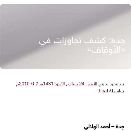
جدة: كشف تجاوزات في
«الأوقاف»
تم نشره بتاريخ
الأثنين 24 جمادى الآخرة 1431هـ 7-6-2010م
بواسطة
thbat
جدة – أحمد الهلالي