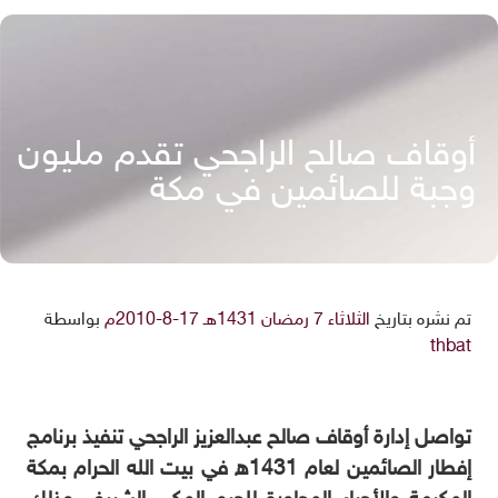
أوقاف صالح الراجحي تقدم مليون
وجبة للصائمين في مكة
تم نشره بتاريخ
الثلاثاء 7 رمضان 1431هـ 17-8-2010م
بواسطة
thbat
تواصل إدارة أوقاف صالح عبدالعزيز الراجحي تنفيذ برنامج
إفطار الصائمين لعام 1431ه في بيت الله الحرام بمكة