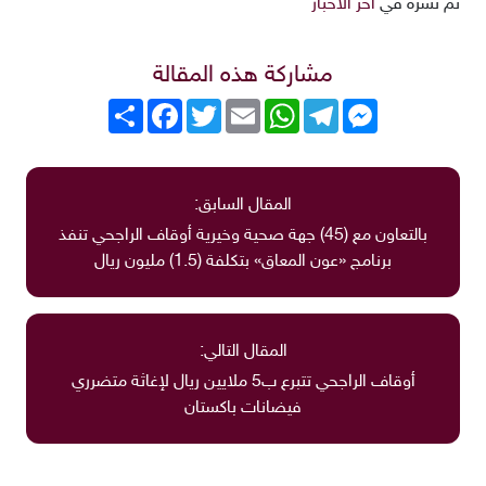
تم نشره في
آخر الأخبار
مشاركة هذه المقالة
Messenger
Telegram
WhatsApp
Email
Twitter
انشر
Facebook
المقال السابق:
بالتعاون مع (45) جهة صحية وخيرية أوقاف الراجحي تنفذ
برنامج «عون المعاق» بتكلفة (1.5) مليون ريال
المقال التالي:
أوقاف الراجحي تتبرع ب5 ملايين ريال لإغاثة متضرري
فيضانات باكستان