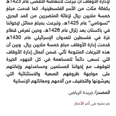
لإدارة الأوقاف أن تبرعت لانتفاضة الأقصى عام 1423ه
بكفالة مئات من الأسر الفلسطينية، كما قدمت مبلغ
خمسة ملايين ريال لإغاثة المتضررين من المد البحري
“تسونامي” عام 1425ه، وتبرعت بمبلغ مماثل لإخواننا
في باكستان بعد زلزال عام 1426ه، وحين تعرض قطاع
غزة في فلسطين للعدوان الإسرائيلي عام 1430ه
قدمت إدارة الأوقاف مبلغ خمسة ملايين ريال. وبين أن
هذه التبرعات المتنوعة تأتي ضمن أعمال إدارة الأوقاف
التي تسعى دائماً للمساهمة في كل الجهود الخيرة
للوقوف مع إخواننا المسلمين ومساعدتهم وإعانتهم
على مواجهة ظروفهم الصعبة والاستثنائية التي
يعيشونها والتخفيف من آلامهم ومعاناتهم الإنسانية
المصدر/
جريدة الرياض
تم نشره في
آخر الأخبار