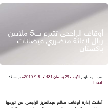
أوقاف الراجحي تتبرع ب5 ملايين
ريال لإغاثة متضرري فيضانات
باكستان
تم نشره بتاريخ
الأربعاء 29 رمضان 1431هـ 8-9-2010م
بواسطة
thbat
أعلنت إدارة أوقاف صالح عبدالعزيز الراجحي عن تبرعها