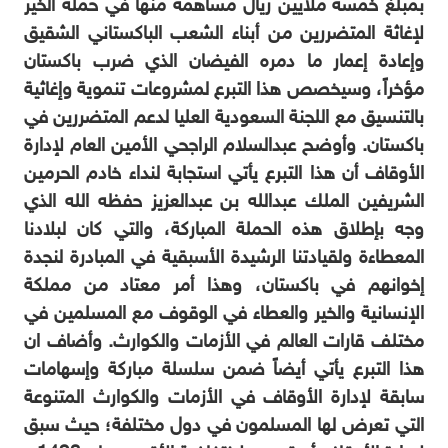
بمبلغ خمسة ملايين ريال مساهمة منها في حملة الخير
لإغاثة المتضررين من أبناء الشعب الباكستاني الشقيق
وإعادة إعمار ما دمره الفيضان الذي ضرب باكستان
مؤخراً، وسيخصص هذا التبرع لمشروعات تنموية وإغاثية
بالتنسيق مع اللجنة السعودية العليا لدعم المتضررين في
باكستان. وأوضح عبدالسلام الراجحي الأمين العام لإدارة
الأوقاف أن هذا التبرع يأتي استجابة لنداء خادم الحرمين
الشريفين الملك عبدالله بن عبدالعزيز حفظه الله الذي
وجه بإطلاق هذه الحملة المباركة، والتي كان لبلادنا
المعطاءة ولقيادتنا الرشيدة الأسبقية في المبادرة لنجدة
إخوانهم في باكستان، وهذا أمر معتاد من مملكة
الإنسانية والخير والعطاء في الوقوف مع المسلمين في
مختلف قارات العالم في الأزمات والكوارث. وأضاف ان
هذا التبرع يأتي أيضاً ضمن سلسلة مباركة وإسهامات
سابقة لإدارة الأوقاف في الأزمات والكوارث المتنوعة
التي تعرض لها المسلمون في دول مختلفة؛ حيث سبق