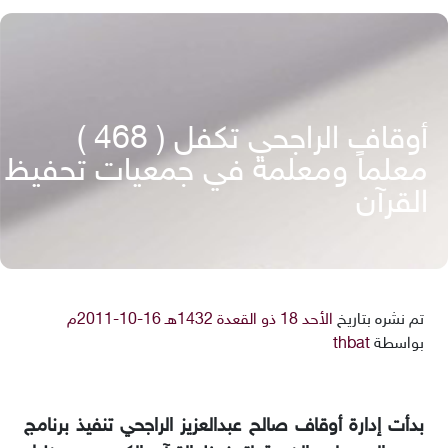
أوقاف الراجحي تكفل ( 468 ‏)
معلماً ومعلمة في جمعيات تحفيظ
القرآن
تم نشره بتاريخ
الأحد 18 ذو القعدة 1432هـ 16-10-2011م
بواسطة
thbat
بدأت إدارة أوقاف صالح عبدالعزيز الراجحي تنفيذ برنامج