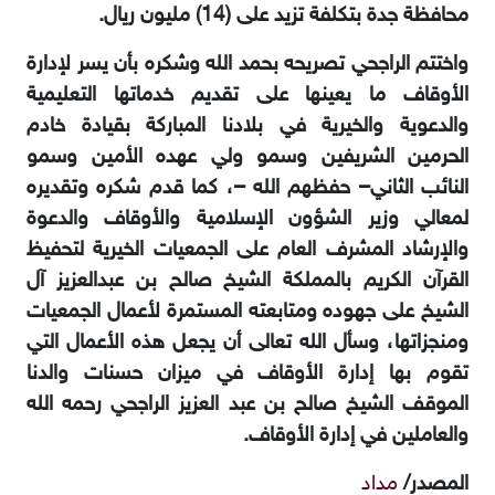
محافظة جدة بتكلفة تزيد على (14) مليون ريال.‏
‏واختتم الراجحي تصريحه بحمد الله وشكره بأن يسر لإدارة
الأوقاف ما يعينها على تقديم خدماتها ‏التعليمية
والدعوية والخيرية في بلادنا المباركة بقيادة خادم
الحرمين ‏الشريفين وسمو ولي عهده الأمين وسمو
النائب الثاني– حفظهم الله –، كما قدم شكره وتقديره
لمعالي وزير الشؤون ‏الإسلامية والأوقاف والدعوة
والإرشاد المشرف العام على الجمعيات الخيرية لتحفيظ
القرآن الكريم ‏بالمملكة الشيخ صالح بن عبدالعزيز آل
الشيخ على جهوده ومتابعته المستمرة لأعمال الجمعيات
‏ومنجزاتها، وسأل الله تعالى أن يجعل هذه الأعمال التي
تقوم بها إدارة الأوقاف في ميزان حسنات والدنا
‏الموقف الشيخ صالح بن عبد العزيز الراجحي رحمه الله
والعاملين في إدارة الأوقاف.
المصدر/
مداد