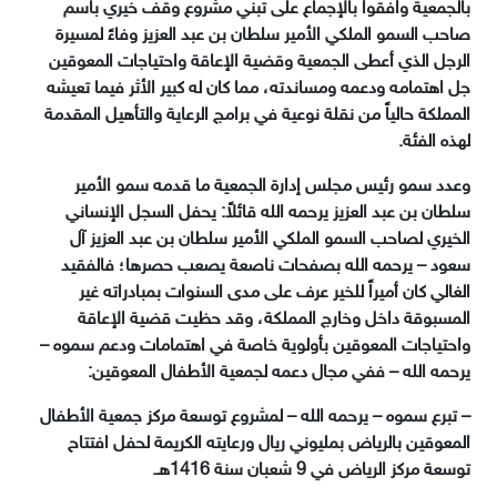
بالجمعية وافقوا بالإجماع على تبني مشروع وقف خيري باسم
صاحب السمو الملكي الأمير سلطان بن عبد العزيز وفاءً لمسيرة
الرجل الذي أعطى الجمعية وقضية الإعاقة واحتياجات المعوقين
جل اهتمامه ودعمه ومساندته، مما كان له كبير الأثر فيما تعيشه
المملكة حالياً من نقلة نوعية في برامج الرعاية والتأهيل المقدمة
لهذه الفئة.
وعدد سمو رئيس مجلس إدارة الجمعية ما قدمه سمو الأمير
سلطان بن عبد العزيز يرحمه الله قائلاً: يحفل السجل الإنساني
الخيري لصاحب السمو الملكي الأمير سلطان بن عبد العزيز آل
سعود – يرحمه الله بصفحات ناصعة يصعب حصرها؛ فالفقيد
الغالي كان أميراً للخير عرف على مدى السنوات بمبادراته غير
المسبوقة داخل وخارج المملكة، وقد حظيت قضية الإعاقة
واحتياجات المعوقين بأولوية خاصة في اهتمامات ودعم سموه –
يرحمه الله – ففي مجال دعمه لجمعية الأطفال المعوقين:
– تبرع سموه – يرحمه الله – لمشروع توسعة مركز جمعية الأطفال
المعوقين بالرياض بمليوني ريال ورعايته الكريمة لحفل افتتاح
توسعة مركز الرياض في 9 شعبان سنة 1416هـ.