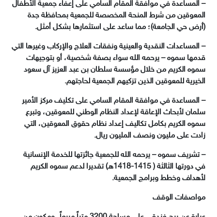
– المساعدة في موافقة المقام السامي على إعفاء جمعية الأطفال
المعوقين من شرط المنحة المخصصة للجمعية بمحافظة جدة
(أرض حي الجامعة)؛ مما ساعد على استثمارها بشكل أمثل.
– المساعدات النقدية والعينية ونفقات العلاج والإركاب وغيرها التي
قدمها سموه – يرحمه الله سواء بصفة شخصية، أو بتوجيهات
سموه الكريم من خلال مؤسسة سلطان بن عبد العزيز آل سعود
الخيرية للمعوقين الذين تزكيهم الجمعية لحاجتهم.
– المساعدة في موافقة المقام السامي على تكليف مركز الأمير
سلمان لأبحاث الإعاقة لإعداد النظام الوطني للمعوقين، وتبرع
سموه الكريم بكامل تكاليف إعداد نظام حقوق المعوقين، التي
زادت على مليون ونصف المليون ريال.
– تشريف سموه – يرحمه الله للجمعية جائزتها للخدمة الإنسانية
في دورتها الثالثة ( 1415-1418هـ) تقديرا لدعم سموه الكريم
لأهداف وخطط وبرامج الجمعية.
مواصفات الوقف