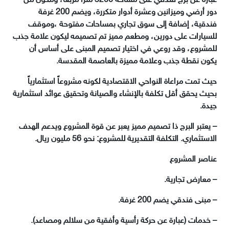
عبارة عن برج فندقي على مساحة 3200 متراً مربعاً، ومكون من
دور أرضي وميزانين وعشرة أدوار متكررة، ويضم 200 غرفة
فندقية، إضافة إلى سوق تجاري بمساحات مفتوحة ،وموقف
للسيارات على دورين، ومطعم مميز تم تصميمه ليكون علامة جذب
للمشروع، وقد روعي في اختيار تصميم المبنى على أساس أن
يكون نقطة جذب وعلامة مميزة بالعاصمة المقدسة.
حيث تمت مراعاة النواحي الاقتصادية لكونه مشروعاً استثمارياً
بحيث يحقق أقل تكلفة بالإنشاء والصيانة وتحقيق عوائد استثمارية
جيدة.
– يعتبر البرج ذا تصميم مميز يعبر عن قوة المشروع ويدعم الهدف
الاستثماري. التكلفة التقديرية للمشروع: نحو 56 مليون ريال.
عناصر المشروع
– معارض تجارية.
– مبنى فندقي يضم 200 غرفة.
– خدمات (عبارة عن حركة رأسية وأفقية من سلالم ومصاعد).