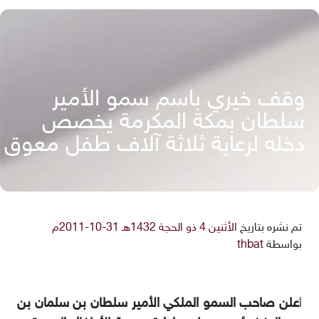
وقف خيري باسم سمو الأمير
سلطان بمكة المكرمة يخصص
دخله لرعاية ثلاثة آلاف طفل معوق
تم نشره بتاريخ
الأثنين 4 ذو الحجة 1432هـ 31-10-2011م
بواسطة
thbat
علن صاحب السمو الملكي الأمير سلطان بن سلمان بن
أ