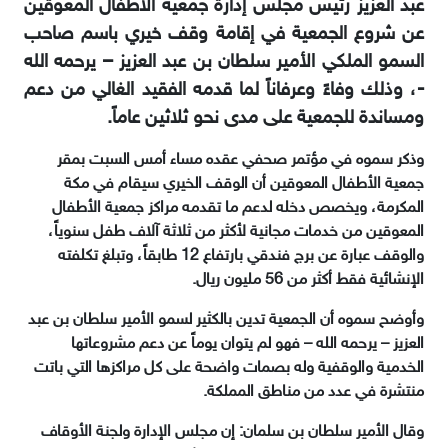
عبد العزيز رئيس مجلس إدارة جمعية الأطفال المعوقين
عن شروع الجمعية في إقامة وقف خيري باسم صاحب
السمو الملكي الأمير سلطان بن عبد العزيز – يرحمه الله
-، وذلك وفاءً وعرفاناً لما قدمه الفقيد الغالي من دعم
ومساندة للجمعية على مدى نحو ثلاثين عاماً.
وذكر سموه في مؤتمر صحفي عقده مساء أمس السبت بمقر
جمعية الأطفال المعوقين أن الوقف الخيري سيقام في مكة
المكرمة، ويخصص دخله لدعم ما تقدمه مراكز جمعية الأطفال
المعوقين من خدمات مجانية لأكثر من ثلاثة آلاف طفل سنوياً،
والوقف عبارة عن برج فندقي بارتفاع 12 طابقاً، وتبلغ تكلفته
الإنشائية فقط أكثر من 56 مليون ريال.
وأوضح سموه أن الجمعية تدين بالكثير لسمو الأمير سلطان بن عبد
العزيز – يرحمه الله – فهو لم يتوان يوماً عن دعم مشروعاتها
الخدمية والوقفية وله بصمات واضحة على كل مراكزها التي باتت
منتشرة في عدد من مناطق المملكة.
وقال الأمير سلطان بن سلمان: إن مجلس الإدارة ولجنة الأوقاف