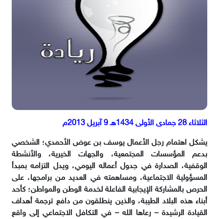
الثلاثاء 28 جمادى الأولى 1434هـ 9 آبريل 2013م
يشكل اهتمام رجل الأعمال يوسف بن عوض الأحمدي؛ الشخصي
بدعم المؤسسات المجتمعية، والجهات الخيرية، والأنشطة
الوقفية، الصدارة في جدول أعماله اليومي، ويدل التزامه بمبدأ
المسؤولية الاجتماعية، ومساهمته في العديد من برامجها، على
الحرص بالمشاركة الإيجابية الفاعلة لخدمة الوطن والمواطن؛ كأحد
أبناء هذه البلاد الطيبة، والذين ينطلقون من دافع ترجمة أهداف
القيادة الرشيدة – رعاها الله – في التكافل الاجتماعي إلى واقع