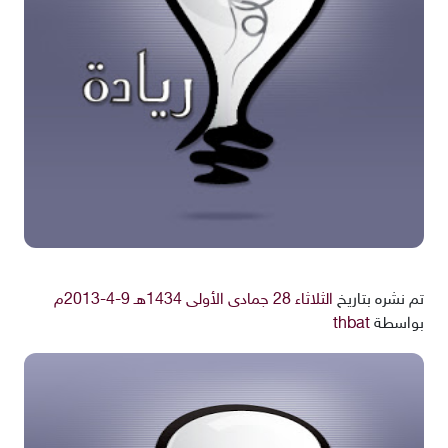
تم نشره بتاريخ
الثلاثاء 28 جمادى الأولى 1434هـ 9-4-2013م
بواسطة
thbat