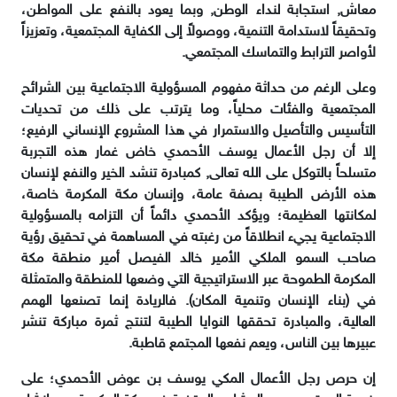
معاش, استجابة لنداء الوطن, وبما يعود بالنفع على المواطن،
وتحقيقاً لاستدامة التنمية، ووصولاً إلى الكفاية المجتمعية، وتعزيزاً
لأواصر الترابط والتماسك المجتمعي.
وعلى الرغم من حداثة مفهوم المسؤولية الاجتماعية بين الشرائح
المجتمعية والفئات محلياً، وما يترتب على ذلك من تحديات
التأسيس والتأصيل والاستمرار في هذا المشروع الإنساني الرفيع؛
إلا أن رجل الأعمال يوسف الأحمدي خاض غمار هذه التجربة
متسلحاً بالتوكل على الله تعالى, كمبادرة تنشد الخير والنفع لإنسان
هذه الأرض الطيبة بصفة عامة، وإنسان مكة المكرمة خاصة،
لمكانتها العظيمة؛ ويؤكد الأحمدي دائماً أن التزامه بالمسؤولية
الاجتماعية يجيء انطلاقاً من رغبته في المساهمة في تحقيق رؤية
صاحب السمو الملكي الأمير خالد الفيصل أمير منطقة مكة
المكرمة الطموحة عبر الاستراتيجية التي وضعها للمنطقة والمتمثلة
في (بناء الإنسان وتنمية المكان). فالريادة إنما تصنعها الهمم
العالية، والمبادرة تحققها النوايا الطيبة لتنتج ثمرة مباركة تنشر
عبيرها بين الناس، ويعم نفعها المجتمع قاطبة.
إن حرص رجل الأعمال المكي يوسف بن عوض الأحمدي؛ على