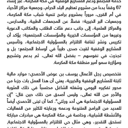
خدمة المجتمع ودعم المشاريع الوقفية في مكة المكرمة، عبر إنشاء
67 وقفاً بدءا من مشروع تعظيم البلد الحرام، وجمعية مراكز الأحياء
في أم القرى، مروراً بمشروع برامج تنمية شباب مكة المكرمة،
وجمعيات البر الخيرية؛ فضلاً عن المجمعات الطبية، والمدارس،
والمراكز العلمية، إلى جانب دعم فئات الطلاب والمكاتب الدعوية
وغيرها من المؤسسات الخيرية والمؤسسات المجتمعية؛ يؤكد أن
تكريس ونشر ثقافة الالتزام بالمسؤولية الاجتماعية، وتأسيس
المشاريع الوقفية لقيت صدى طيباً في أوساط المجتمع؛ بل و
تجذرت في نفوسهم – بفضل الله تعالى، ثم بدعم وتشجيع
ومؤازرة سمو أمير منطقة مكة المكرمة.
فتخصيص رجل الأعمال يوسف بن عوض الأحمدي؛ موارد مالية
ثابتة للمشاريع الوقفية والخيرية، يعني أن هذا العمل بات جزءا من
محور تفكيره اليومي وشغله الشاغل محتسباً في ذلك المثوبة
والأجر من الله تعالى، وليس أصدق من ذلك حين قال: ”إن
المسؤولية الاجتماعية هي أحد ورثتي”. كما أن تبنى الأحمدي أيضاً
للعديد من البرامج المتنوعة ودعمه ورعايته للكثير من الفعاليات
والأنشطة الشبابية، وخاصة في مكة المكرمة هي مبادرات مباركة
تستحق التقدير، وهي مثال حي للالتزام بالمسؤولية الاجتماعية,