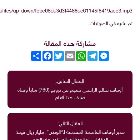
upfiles/up_down/febe08dc3d3f4488ce61145f8419aee3.mp3
تم نشره في
الصوتيات
مشاركة هذه المقالة
Messenger
Telegram
WhatsApp
Email
Twitter
انشر
Facebook
المقال السابق:
أوقاف صالح الراجحي تسهم في تزويج (760) شاباً وفتاة
صيف هذا العام
المقال التالي:
مدير أوقاف العاصمة المقدسة لـ”الوطن”: مليار ريال قيمة