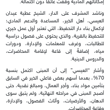
إمكاناتهم المادية وقفت عائقاً دون اكتماله
.
وناشد المشرف على الدار، الشيخ عطية عيدان
العيسي، أهل الخير، المساعدة والدعم المادي؛
لإكمال بناء دار التحفيظ، التي تعتبر أول عمل خيري
للتحفيظ بالقرية، والذي يحتوي على فصول دراسية
للطالبات، وغرف للمعلمات والإدارة، ودورات
مياه، إضافةً إلى قاعة لإقامة المحاضرات،
والدروس الدينية
.
وأشار “العيسي” إلى أن المبنى اكتمل بنسبة
70%، بعدما أسهم بعض فاعلي الخير في السابق
بتأمين مواد بناء، وأجر العمال، ومبالغ نقدية، حتى
أصبح المبنى في مراحله النهائية، ولم يتبق سوى
الدهان، والأرضيات، وأثاث الفصول، والإدارة،
وقاعة المحاضرات
.