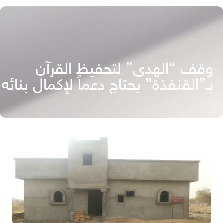
وقف “الهدى” لتحفيظ القرآن
بـ”القنفذة” يحتاج دعماً لإكمال بنائه